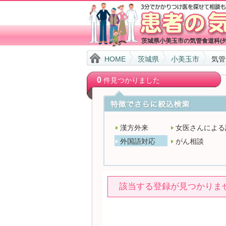
茨城県小美玉市の気管食道科(
HOME
茨城県
小美玉市
気管
0
件見つかりました
漢方外来
女医さんによる
外国語対応
がん相談
該当する登録が見つかりま