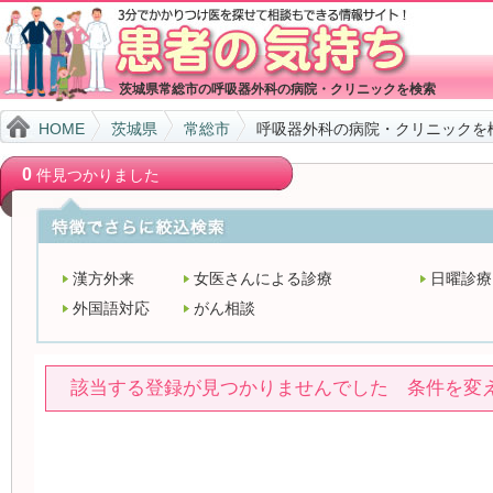
茨城県常総市の呼吸器外科の病院・クリニックを検索
HOME
茨城県
常総市
呼吸器外科の病院・クリニックを
0
件見つかりました
漢方外来
女医さんによる診療
日曜診療
外国語対応
がん相談
該当する登録が見つかりませんでした 条件を