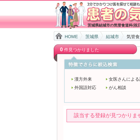
茨城県結城市の気管食道科(祝
HOME
茨城県
結城市
気管食
0
件見つかりました
漢方外来
女医さんによる
外国語対応
がん相談
該当する登録が見つかりま