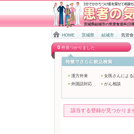
茨城県結城市の気管食道科(日
HOME
茨城県
結城市
気管食
0
件見つかりました
漢方外来
女医さんによる
外国語対応
がん相談
該当する登録が見つかりま