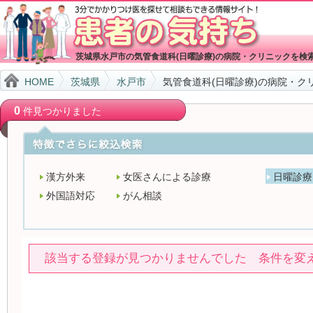
茨城県水戸市の気管食道科(日曜診療)の病院・クリニックを検
HOME
茨城県
水戸市
気管食道科(日曜診療)の病院・ク
0
件見つかりました
漢方外来
女医さんによる診療
日曜診療
外国語対応
がん相談
該当する登録が見つかりませんでした 条件を