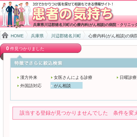
兵庫県川辺郡猪名川町の心療内科(がん相談)の病院・クリニッ
HOME
兵庫県
川辺郡猪名川町
心療内科(がん相談)の病
0
件見つかりました
漢方外来
女医さんによる診療
日曜診療
外国語対応
がん相談
該当する登録が見つかりませんでした 条件を