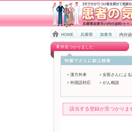
兵庫県加東市の内分泌科(セカ
HOME
兵庫県
加東市
内分泌
0
件見つかりました
漢方外来
女医さんによる
外国語対応
がん相談
該当する登録が見つかりま