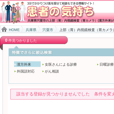
兵庫県宍粟市の上部（胃）内視鏡検査（胃カメラ）(漢方外来)
HOME
兵庫県
宍粟市
上部（胃）内視鏡検査（胃カメラ）
0
件見つかりました
漢方外来
女医さんによる診療
日曜診療
外国語対応
がん相談
該当する登録が見つかりませんでした 条件を