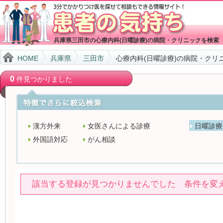
兵庫県三田市の心療内科(日曜診療)の病院・クリニックを検索
HOME
兵庫県
三田市
心療内科(日曜診療)の病院・クリ
0
件見つかりました
漢方外来
女医さんによる診療
日曜診療
外国語対応
がん相談
該当する登録が見つかりませんでした 条件を