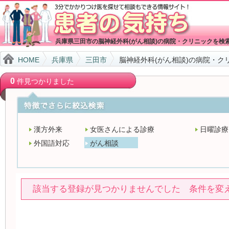
兵庫県三田市の脳神経外科(がん相談)の病院・クリニックを検
HOME
兵庫県
三田市
脳神経外科(がん相談)の病院・ク
0
件見つかりました
漢方外来
女医さんによる診療
日曜診療
外国語対応
がん相談
該当する登録が見つかりませんでした 条件を