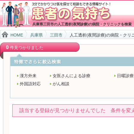
兵庫県三田市の人工透析(夜間診療)の病院・クリニックを検索
HOME
兵庫県
三田市
人工透析(夜間診療)の病院・クリ
0
件見つかりました
漢方外来
女医さんによる診療
日曜診療
外国語対応
がん相談
該当する登録が見つかりませんでした 条件を