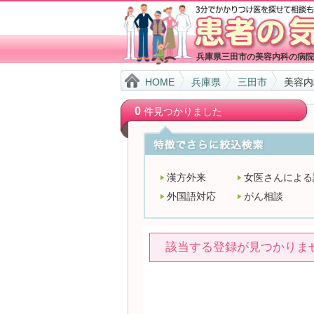
兵庫県三田市の美容内科の病院
HOME
兵庫県
三田市
美容内
0
件見つかりました
漢方外来
女医さんによる
外国語対応
がん相談
該当する登録が見つかりま