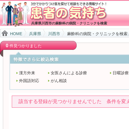
兵庫県川西市の麻酔科の病院・クリニックを検索
HOME
兵庫県
川西市
麻酔科の病院・クリニックを検索
0
件見つかりました
漢方外来
女医さんによる診療
日曜診療
外国語対応
がん相談
該当する登録が見つかりませんでした 条件を