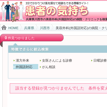
兵庫県川西市の美容外科(外国語対応)の病院・クリニックを検
HOME
兵庫県
川西市
美容外科(外国語対応)の病院・ク
0
件見つかりました
漢方外来
女医さんによる診療
日曜診療
外国語対応
がん相談
該当する登録が見つかりませんでした 条件を