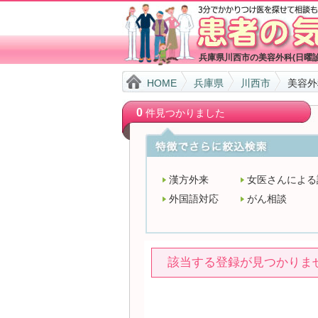
兵庫県川西市の美容外科(日曜
HOME
兵庫県
川西市
美容外
0
件見つかりました
漢方外来
女医さんによる
外国語対応
がん相談
該当する登録が見つかりま