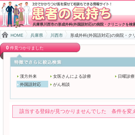
兵庫県川西市の形成外科(外国語対応)の病院・クリニックを検
HOME
兵庫県
川西市
形成外科(外国語対応)の病院・ク
0
件見つかりました
漢方外来
女医さんによる診療
日曜診療
外国語対応
がん相談
該当する登録が見つかりませんでした 条件を