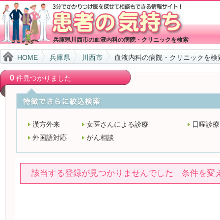
兵庫県川西市の血液内科の病院・クリニックを検索
HOME
兵庫県
川西市
血液内科の病院・クリニックを検
0
件見つかりました
漢方外来
女医さんによる診療
日曜診療
外国語対応
がん相談
該当する登録が見つかりませんでした 条件を