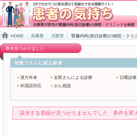
兵庫県川西市の腎臓内科(祝日診療)の病院・クリニックを検索
HOME
兵庫県
川西市
腎臓内科(祝日診療)の病院・クリ
0
件見つかりました
漢方外来
女医さんによる診療
日曜診療
外国語対応
がん相談
該当する登録が見つかりませんでした 条件を