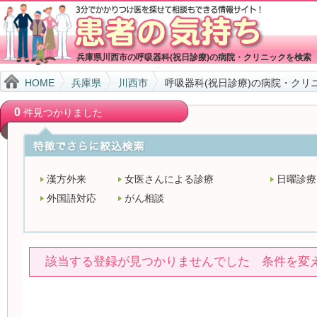
兵庫県川西市の呼吸器科(祝日診療)の病院・クリニックを検索
HOME
兵庫県
川西市
呼吸器科(祝日診療)の病院・クリ
0
件見つかりました
漢方外来
女医さんによる診療
日曜診療
外国語対応
がん相談
該当する登録が見つかりませんでした 条件を