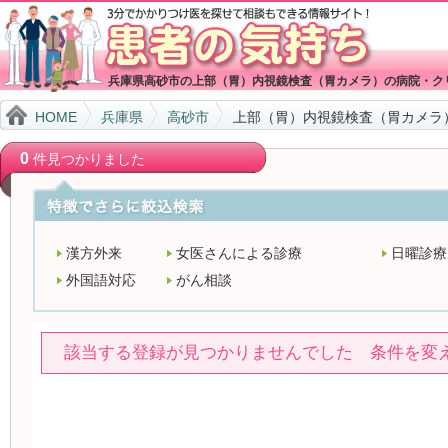
兵庫県高砂市の上部（胃）内視鏡検査（胃カメラ）の病院・ク
HOME
兵庫県
高砂市
上部（胃）内視鏡検査（胃カメラ
0
件見つかりました
漢方外来
女医さんによる診療
日曜診療
外国語対応
がん相談
該当する登録が見つかりませんでした 条件を