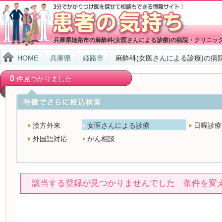
兵庫県姫路市の麻酔科(女医さんによる診療)の病院・クリニッ
HOME
兵庫県
姫路市
麻酔科(女医さんによる診療)の病
0
件見つかりました
漢方外来
女医さんによる診療
日曜診療
外国語対応
がん相談
該当する登録が見つかりませんでした 条件を