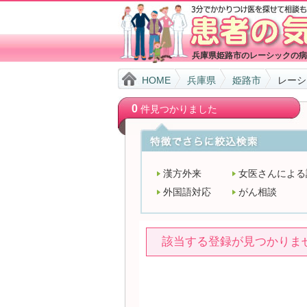
兵庫県姫路市のレーシックの病
HOME
兵庫県
姫路市
レーシ
0
件見つかりました
漢方外来
女医さんによる
外国語対応
がん相談
該当する登録が見つかりま