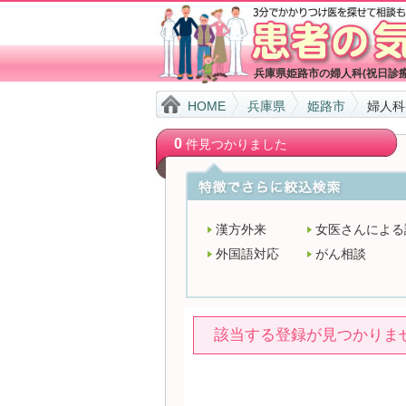
兵庫県姫路市の婦人科(祝日診
HOME
兵庫県
姫路市
婦人科
0
件見つかりました
漢方外来
女医さんによる
外国語対応
がん相談
該当する登録が見つかりま