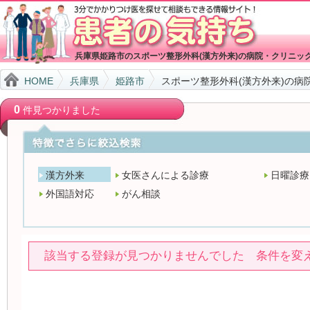
兵庫県姫路市のスポーツ整形外科(漢方外来)の病院・クリニッ
HOME
兵庫県
姫路市
スポーツ整形外科(漢方外来)の病
0
件見つかりました
漢方外来
女医さんによる診療
日曜診療
外国語対応
がん相談
該当する登録が見つかりませんでした 条件を