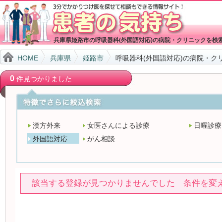
兵庫県姫路市の呼吸器科(外国語対応)の病院・クリニックを検
HOME
兵庫県
姫路市
呼吸器科(外国語対応)の病院・ク
0
件見つかりました
漢方外来
女医さんによる診療
日曜診療
外国語対応
がん相談
該当する登録が見つかりませんでした 条件を