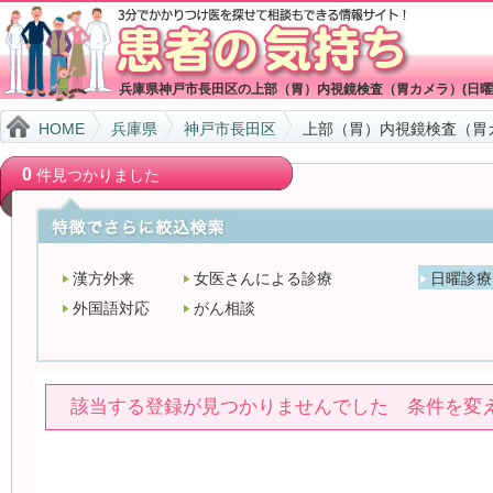
兵庫県神戸市長田区の上部（胃）内視鏡検査（胃カメラ）(日曜
HOME
兵庫県
神戸市長田区
上部（胃）内視鏡検査（胃カ
0
件見つかりました
漢方外来
女医さんによる診療
日曜診療
外国語対応
がん相談
該当する登録が見つかりませんでした 条件を