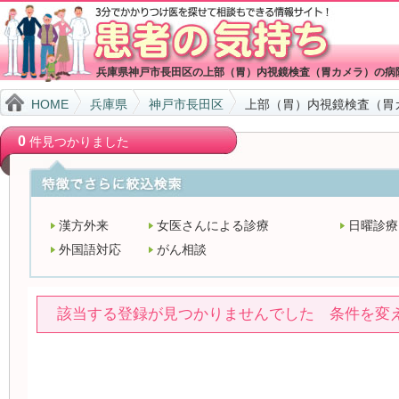
兵庫県神戸市長田区の上部（胃）内視鏡検査（胃カメラ）の病
HOME
兵庫県
神戸市長田区
上部（胃）内視鏡検査（胃
0
件見つかりました
漢方外来
女医さんによる診療
日曜診療
外国語対応
がん相談
該当する登録が見つかりませんでした 条件を