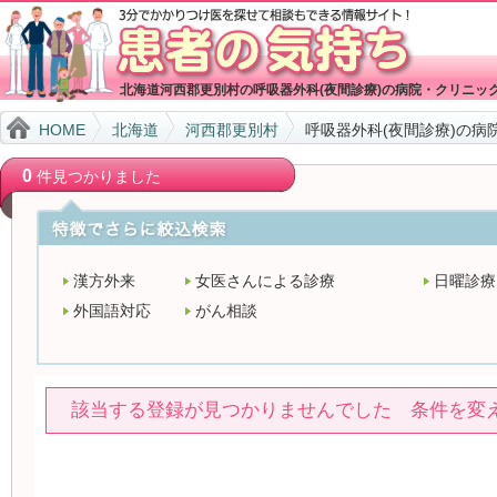
北海道河西郡更別村の呼吸器外科(夜間診療)の病院・クリニッ
HOME
北海道
河西郡更別村
呼吸器外科(夜間診療)の病
0
件見つかりました
漢方外来
女医さんによる診療
日曜診療
外国語対応
がん相談
該当する登録が見つかりませんでした 条件を