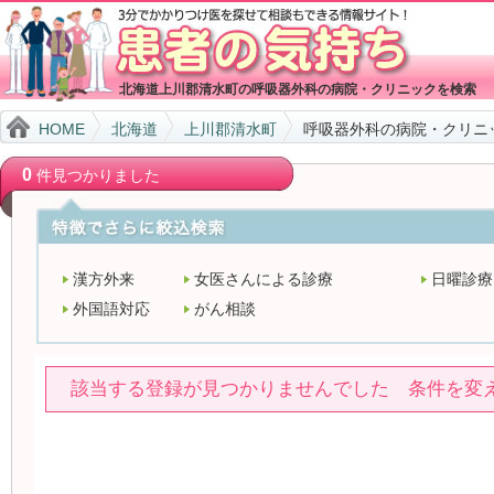
北海道上川郡清水町の呼吸器外科の病院・クリニックを検索
HOME
北海道
上川郡清水町
呼吸器外科の病院・クリニ
0
件見つかりました
漢方外来
女医さんによる診療
日曜診療
外国語対応
がん相談
該当する登録が見つかりませんでした 条件を