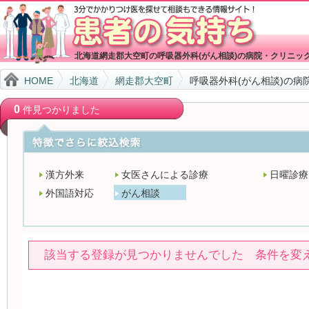
北海道網走郡大空町の呼吸器外科(がん相談)の病院・クリニッ
HOME
北海道
網走郡大空町
呼吸器外科(がん相談)の病
0
件見つかりました
漢方外来
女医さんによる診療
日曜診療
外国語対応
がん相談
該当する登録が見つかりませんでした 条件を