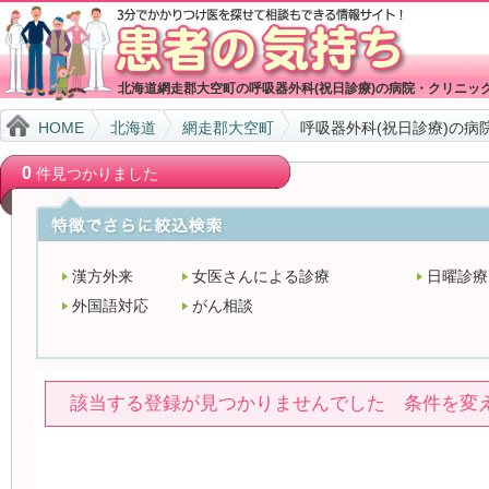
北海道網走郡大空町の呼吸器外科(祝日診療)の病院・クリニッ
HOME
北海道
網走郡大空町
呼吸器外科(祝日診療)の病
0
件見つかりました
漢方外来
女医さんによる診療
日曜診療
外国語対応
がん相談
該当する登録が見つかりませんでした 条件を