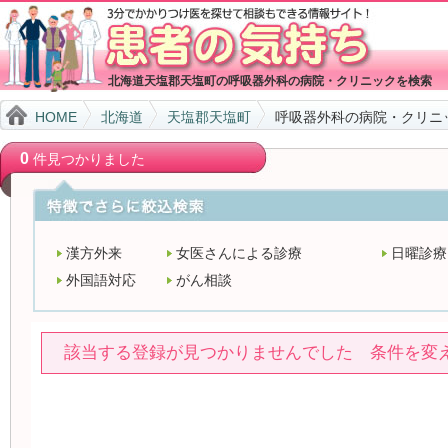
北海道天塩郡天塩町の呼吸器外科の病院・クリニックを検索
HOME
北海道
天塩郡天塩町
呼吸器外科の病院・クリニ
0
件見つかりました
漢方外来
女医さんによる診療
日曜診療
外国語対応
がん相談
該当する登録が見つかりませんでした 条件を