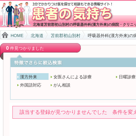
北海道苫前郡初山別村の呼吸器外科(漢方外来)の病院・クリニ
HOME
北海道
苫前郡初山別村
呼吸器外科(漢方外来)の
0
件見つかりました
漢方外来
女医さんによる診療
日曜診療
外国語対応
がん相談
該当する登録が見つかりませんでした 条件を