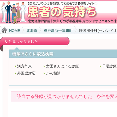
北海道樺戸郡新十津川町の呼吸器外科(セカンドオピニオン外来
HOME
北海道
樺戸郡新十津川町
呼吸器外科(セカンド
0
件見つかりました
漢方外来
女医さんによる診療
日曜診療
外国語対応
がん相談
該当する登録が見つかりませんでした 条件を