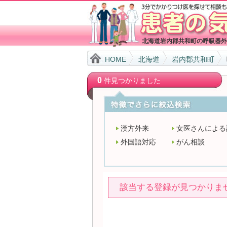
北海道岩内郡共和町の呼吸器外
HOME
北海道
岩内郡共和町
0
件見つかりました
漢方外来
女医さんによる
外国語対応
がん相談
該当する登録が見つかりま