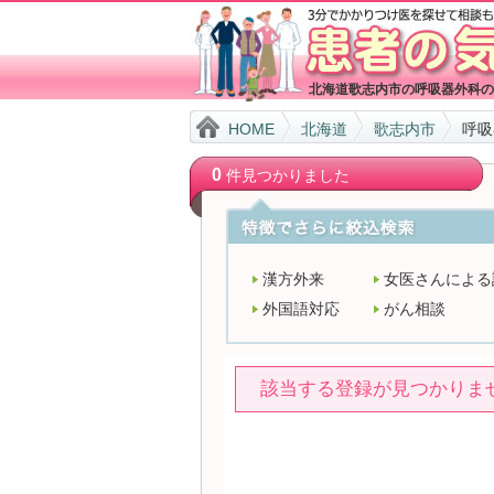
北海道歌志内市の呼吸器外科の
HOME
北海道
歌志内市
呼吸
0
件見つかりました
漢方外来
女医さんによる
外国語対応
がん相談
該当する登録が見つかりま