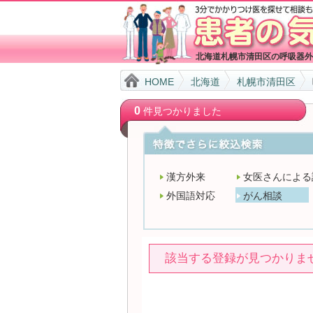
北海道札幌市清田区の呼吸器外
HOME
北海道
札幌市清田区
0
件見つかりました
漢方外来
女医さんによる
外国語対応
がん相談
該当する登録が見つかりま