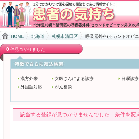
北海道札幌市清田区の呼吸器外科(セカンドオピニオン外来)の
HOME
北海道
札幌市清田区
呼吸器外科(セカンドオピニ
0
件見つかりました
漢方外来
女医さんによる診療
日曜診療
外国語対応
がん相談
該当する登録が見つかりませんでした 条件を