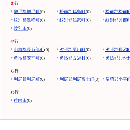
ま
行
増毛郡増毛町
松前郡福島町
松前郡松前
(0)
(0)
紋別郡遠軽町
紋別郡雄武町
紋別郡興部
(0)
(0)
紋別市
(0)
や
行
山越郡長万部町
夕張郡栗山町
夕張郡長沼
(0)
(0)
勇払郡安平町
勇払郡占冠村
勇払郡むか
(0)
(0)
ら
行
利尻郡利尻町
利尻郡利尻富士町
留萌郡小平
(0)
(0)
わ
行
稚内市
(0)