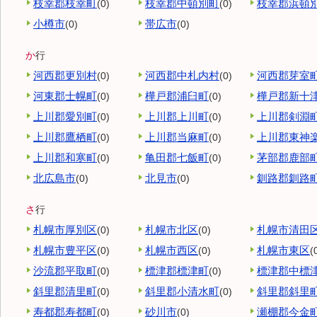
枝幸郡枝幸町
枝幸郡中頓別町
枝幸郡浜頓
(0)
(0)
小樽市
帯広市
(0)
(0)
か
行
河西郡更別村
河西郡中札内村
河西郡芽室
(0)
(0)
河東郡士幌町
樺戸郡浦臼町
樺戸郡新十
(0)
(0)
上川郡愛別町
上川郡上川町
上川郡剣淵
(0)
(0)
上川郡鷹栖町
上川郡当麻町
上川郡東神
(0)
(0)
上川郡和寒町
亀田郡七飯町
茅部郡鹿部
(0)
(0)
北広島市
北見市
釧路郡釧路
(0)
(0)
さ
行
札幌市厚別区
札幌市北区
札幌市清田
(0)
(0)
札幌市豊平区
札幌市西区
札幌市東区
(0)
(0)
(
沙流郡平取町
標津郡標津町
標津郡中標
(0)
(0)
斜里郡清里町
斜里郡小清水町
斜里郡斜里
(0)
(0)
寿都郡寿都町
砂川市
瀬棚郡今金
(0)
(0)