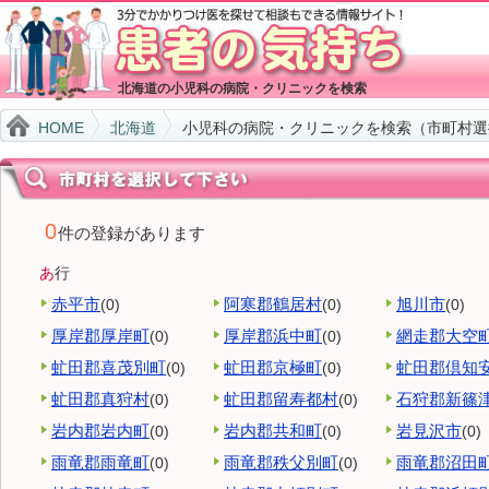
北海道の小児科の病院・クリニックを検索
HOME
北海道
小児科の病院・クリニックを検索（市町村選
0
件の登録があります
あ
行
赤平市
阿寒郡鶴居村
旭川市
(0)
(0)
(0)
厚岸郡厚岸町
厚岸郡浜中町
網走郡大空
(0)
(0)
虻田郡喜茂別町
虻田郡京極町
虻田郡倶知
(0)
(0)
虻田郡真狩村
虻田郡留寿都村
石狩郡新篠
(0)
(0)
岩内郡岩内町
岩内郡共和町
岩見沢市
(0)
(0)
(0)
雨竜郡雨竜町
雨竜郡秩父別町
雨竜郡沼田
(0)
(0)