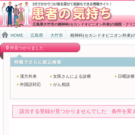
広島県大竹市の精神科(セカンドオピニオン外来)の病院・クリ
HOME
広島県
大竹市
精神科(セカンドオピニオン外来)
0
件見つかりました
漢方外来
女医さんによる診療
日曜診療
外国語対応
がん相談
該当する登録が見つかりませんでした 条件を