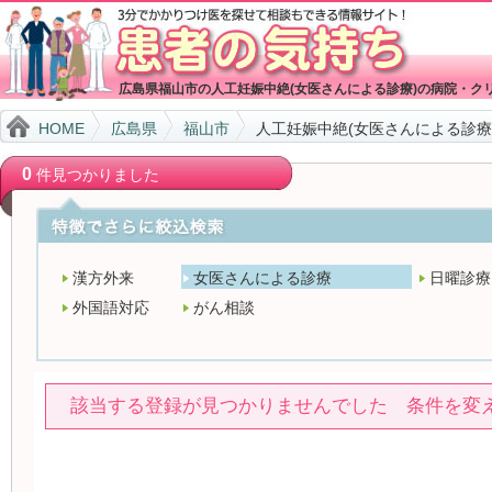
広島県福山市の人工妊娠中絶(女医さんによる診療)の病院・ク
HOME
広島県
福山市
人工妊娠中絶(女医さんによる診療
0
件見つかりました
漢方外来
女医さんによる診療
日曜診療
外国語対応
がん相談
該当する登録が見つかりませんでした 条件を