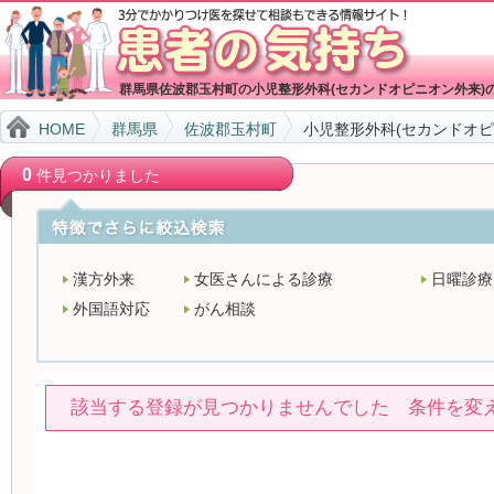
群馬県佐波郡玉村町の小児整形外科(セカンドオピニオン外来)
HOME
群馬県
佐波郡玉村町
小児整形外科(セカンドオピ
0
件見つかりました
漢方外来
女医さんによる診療
日曜診療
外国語対応
がん相談
該当する登録が見つかりませんでした 条件を