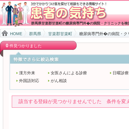
群馬県甘楽郡甘楽町の糖尿病専門外�の病院・クリニックを検
HOME
群馬県
甘楽郡甘楽町
糖尿病専門外�の病院・ク
0
件見つかりました
漢方外来
女医さんによる診療
日曜診療
外国語対応
がん相談
該当する登録が見つかりませんでした 条件を