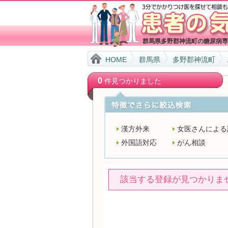
群馬県多野郡神流町の糖尿病専
HOME
群馬県
多野郡神流町
0
件見つかりました
漢方外来
女医さんによる
外国語対応
がん相談
該当する登録が見つかりま