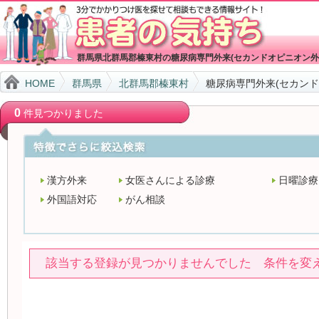
群馬県北群馬郡榛東村の糖尿病専門外来(セカンドオピニオン外
HOME
群馬県
北群馬郡榛東村
糖尿病専門外来(セカンド
0
件見つかりました
漢方外来
女医さんによる診療
日曜診療
外国語対応
がん相談
該当する登録が見つかりませんでした 条件を