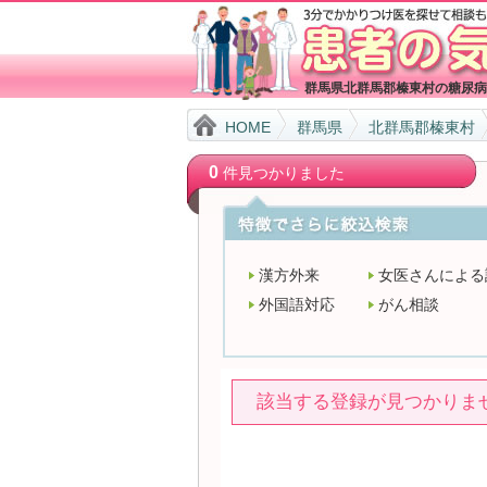
群馬県北群馬郡榛東村の糖尿病
HOME
群馬県
北群馬郡榛東村
0
件見つかりました
漢方外来
女医さんによる
外国語対応
がん相談
該当する登録が見つかりま