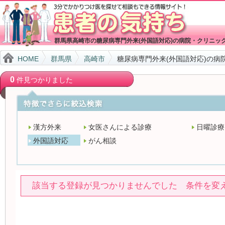
群馬県高崎市の糖尿病専門外来(外国語対応)の病院・クリニッ
HOME
群馬県
高崎市
糖尿病専門外来(外国語対応)の病
0
件見つかりました
漢方外来
女医さんによる診療
日曜診療
外国語対応
がん相談
該当する登録が見つかりませんでした 条件を