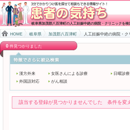
岐阜県加茂郡八百津町の人工妊娠中絶の病院・クリニックを検
HOME
岐阜県
加茂郡八百津町
人工妊娠中絶の病院・ク
0
件見つかりました
漢方外来
女医さんによる診療
日曜診療
外国語対応
がん相談
該当する登録が見つかりませんでした 条件を