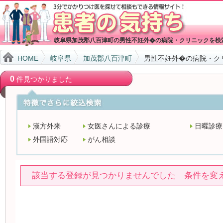
岐阜県加茂郡八百津町の男性不妊外�の病院・クリニックを検
HOME
岐阜県
加茂郡八百津町
男性不妊外�の病院・ク
0
件見つかりました
漢方外来
女医さんによる診療
日曜診療
外国語対応
がん相談
該当する登録が見つかりませんでした 条件を