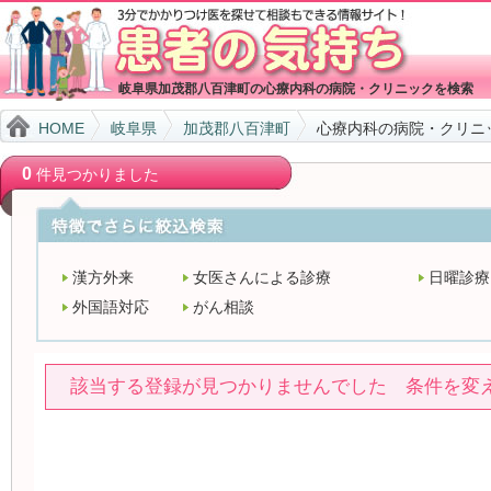
岐阜県加茂郡八百津町の心療内科の病院・クリニックを検索
HOME
岐阜県
加茂郡八百津町
心療内科の病院・クリニ
0
件見つかりました
漢方外来
女医さんによる診療
日曜診療
外国語対応
がん相談
該当する登録が見つかりませんでした 条件を